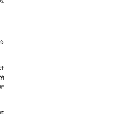
过
会
开
的
所
孩