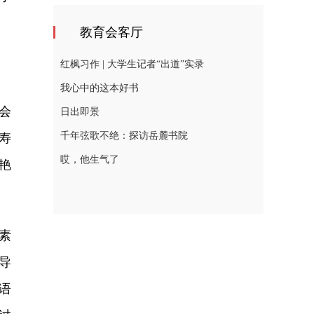
教育会客厅
红枫习作 | 大学生记者“出道”实录
我心中的这本好书
会
日出即景
千年弦歌不绝：探访岳麓书院
寿
哎，他生气了
艳
素
导
语