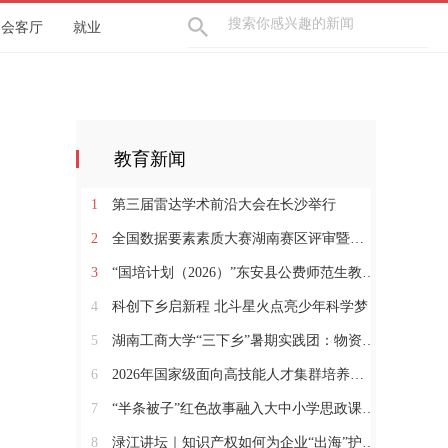
会客厅
就业
教育新闻
1
第三届雷达学术前沿大会在长沙举行
2
全国数据要素素质大赛湖南赛区评审暨产教融合研讨会在衡阳落幕
3
“国培计划（2026）”东安县公费师范生教师入职培训班顺利开班
4
科创下乡启新程 北斗星火点亮少年科学梦
5
湖南工商大学“三下乡”暑期实践团：物资传暖意，护航精神康复路
6
2026年国家级面向高技能人才集群培养的数智教材开发专题研修班开班
7
“半条被子”红色故事融入大中小学思政课一体化教学展示活动在郴州成功举办
8
渌江讲坛｜知识产权如何为企业“出海”护航？专家为醴陵企业开出风险防控“良方”