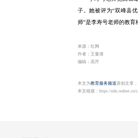
子。她被评为“双峰县优
师”是李寿号老师的教育
来源：红网
作者：王曼倩
编辑：高芹
本文为
教育服务频道
原创文章，
本文链接：
https://edu.rednet.cn